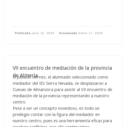
Publicada
junio 11, 2019
Actualizado
enero 17, 2020
VII encuentro de mediación de la provincia
de Almería
El pasado viernes, el alumnado seleccionado como
mediador del IES Sierra Nevada, se desplazaron a
Cuevas de Almanzora para asistir al VII encuentro de
mediación de la provincia representando a nuestro
centro.
Pese a ser un concepto novedoso, es todo un
privilegio contar con la figura del mediador en
nuestro centro, pues es una herramienta eficaz para
resolver conflictos, por ello continuamos