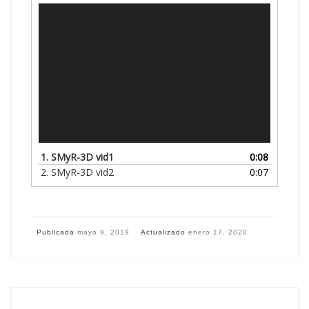
Reproductor
de
vídeo
1.
SMyR-3D vid1
0:08
2.
SMyR-3D vid2
0:07
Publicada
mayo 9, 2019
Actualizado
enero 17, 2020