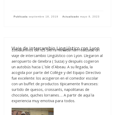
Publicada
septiembre 18, 2019
Actualizado
mayo 8, 2023
Viaje de intercambio Lingüístico con Lyon
Los alumnos del IES Sierra Nevada han realizado un
viaje de intercambio Lingüístico con Lyon. Llegaron al
aeropuerto de Ginebra ( Suiza) y después cogieron
un autobús hacia L´Isle d´Abeau. A su llegada, la
acogida por parte del Collège y del Equipo Directivo
fue excelente: los acogieron en el comedor escolar
con un buffet de productos típicamente franceses:
surtido de quesos, croissants, napolitanas de
chocolate, quiches lorraines…. A partir de aquí la
experiencia muy emotiva para todos.