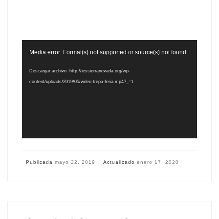
Reproductor
Media error: Format(s) not supported or source(s) not found
de
vídeo
Descargar archivo: http://iessierranevada.org/wp-
content/uploads/2019/05/video-trepa-feria.mp4?_=1
Publicada
mayo 22, 2019
Actualizado
enero 17, 2020