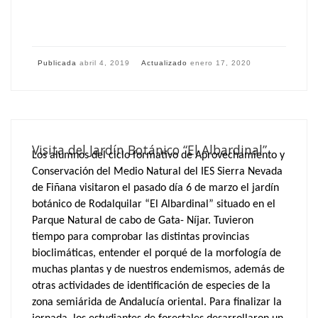
Publicada
abril 4, 2019
Actualizado
enero 17, 2020
Visita del Jardín Botánico “El Albardinal”
Los alumnos del ciclo formativo de Aprovechamiento y
Conservación del Medio Natural del IES Sierra Nevada
de Fiñana visitaron el pasado día 6 de marzo el jardín
botánico de Rodalquilar “El Albardinal” situado en el
Parque Natural de cabo de Gata- Níjar. Tuvieron
tiempo para comprobar las distintas provincias
bioclimáticas, entender el porqué de la morfología de
muchas plantas y de nuestros endemismos, además de
otras actividades de identificación de especies de la
zona semiárida de Andalucía oriental. Para finalizar la