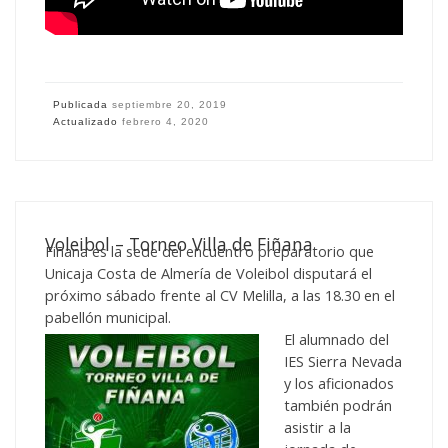
Publicada
septiembre 20, 2019
Actualizado
febrero 4, 2020
Voleibol – Torneo Villa de Fiñana
Fiñana es la sede del encuentro preparatorio que
Unicaja Costa de Almería de Voleibol disputará el
próximo sábado frente al CV Melilla, a las 18.30 en el
pabellón municipal.
El alum
nado del
IES Sierra Nevada
y los aficionados
también podrán
asistir a la