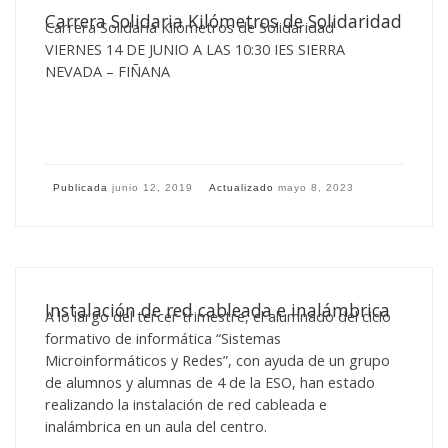
Carrera Solidaria Kilómetros de Solidaridad
Carrera Solidaria Kilómetros de Solidaridad
VIERNES 14 DE JUNIO A LAS 10:30 IES SIERRA
NEVADA – FIÑANA
Publicada
junio 12, 2019
Actualizado
mayo 8, 2023
Instalación de red cableada e inalámbrica
A lo largo del tercer trimestre, el alumnado del ciclo
formativo de informática “Sistemas
Microinformáticos y Redes”, con ayuda de un grupo
de alumnos y alumnas de 4 de la ESO, han estado
realizando la instalación de red cableada e
inalámbrica en un aula del centro.