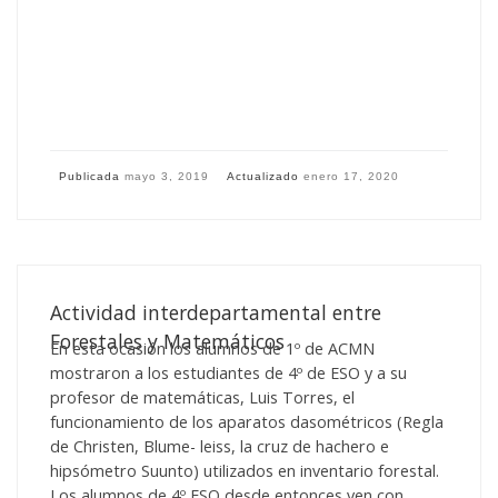
Publicada
mayo 3, 2019
Actualizado
enero 17, 2020
Actividad interdepartamental entre
Forestales y Matemáticos
En esta ocasión los alumnos de 1º de ACMN
mostraron a los estudiantes de 4º de ESO y a su
profesor de matemáticas, Luis Torres, el
funcionamiento de los aparatos dasométricos (Regla
de Christen, Blume- leiss, la cruz de hachero e
hipsómetro Suunto) utilizados en inventario forestal.
Los alumnos de 4º ESO desde entonces ven con