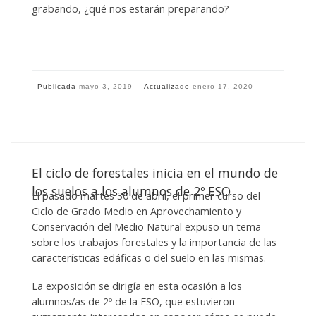
grabando, ¿qué nos estarán preparando?
Publicada
mayo 3, 2019
Actualizado
enero 17, 2020
El ciclo de forestales inicia en el mundo de
los suelos a los alumnos de 2º ESO
El pasado martes 30 de abril, el primer curso del
Ciclo de Grado Medio en Aprovechamiento y
Conservación del Medio Natural expuso un tema
sobre los trabajos forestales y la importancia de las
características edáficas o del suelo en las mismas.
La exposición se dirigía en esta ocasión a los
alumnos/as de 2º de la ESO, que estuvieron