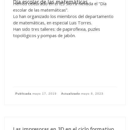
Día escolar de las matemáticas
Hemos celebrado en el IES Sierra Nevada el “Día
escolar de las matemáticas”.
Lo han organizado los miembros del departamento
de matemáticas, en especial Luis Torres.
Han sido tres talleres: de papiroflexia, puzles
topológicos y pompas de jabón.
Publicada
mayo 17, 2019
Actualizado
mayo 8, 2023
Las impresoras en 3D en el ciclo formativo