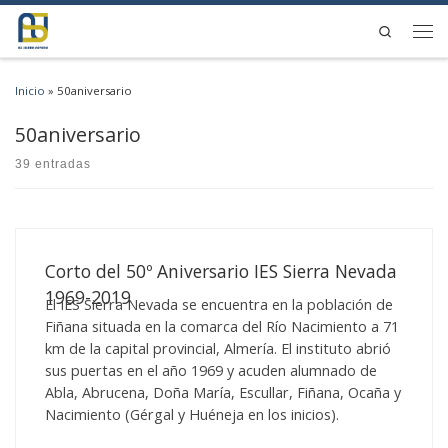
Saltar al contenido
Search
Men
Inicio
»
50aniversario
50aniversario
39 entradas
Corto del 50º Aniversario IES Sierra Nevada
1969-2019
El IES Sierra Nevada se encuentra en la población de
Fiñana situada en la comarca del Río Nacimiento a 71
km de la capital provincial, Almería. El instituto abrió
sus puertas en el año 1969 y acuden alumnado de
Abla, Abrucena, Doña María, Escullar, Fiñana, Ocaña y
Nacimiento (Gérgal y Huéneja en los inicios).