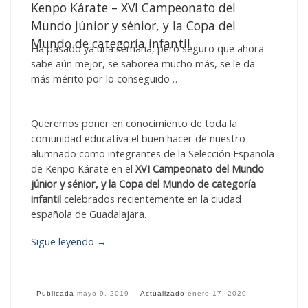
Kenpo Kárate – XVI Campeonato del
Mundo júnior y sénior, y la Copa del
Mundo de categoría infantil
Ha pasado ya una semana, pero seguro que ahora
sabe aún mejor, se saborea mucho más, se le da
más mérito por lo conseguido …
Queremos poner en conocimiento de toda la
comunidad educativa el buen hacer de nuestro
alumnado como integrantes de la Selección Española
de Kenpo Kárate en el
XVI Campeonato del Mundo
júnior y sénior, y la Copa del Mundo de categoría
infantil
celebrados recientemente en la ciudad
española de Guadalajara.
Sigue leyendo
→
Publicada
mayo 9, 2019
Actualizado
enero 17, 2020