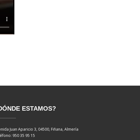
DÓNDE ESTAMOS?
nida Juan Aparicio 3, 04500, Fiñana, Almería
éfono: 950 35 95 15