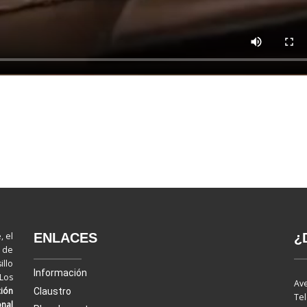
ENLACES
¿
, el
d de
llo
Información
 Los
Ave
ión
Claustro
Tel
onal