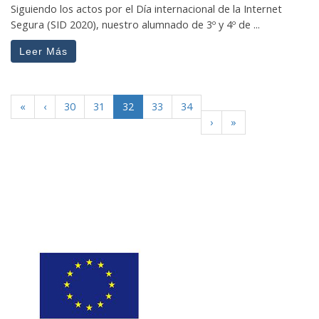
Siguiendo los actos por el Día internacional de la Internet
Segura (SID 2020), nuestro alumnado de 3º y 4º de ...
Leer Más
«
‹
30
31
32
33
34
›
»