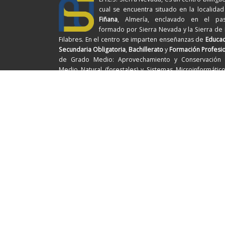
cual se encuentra situado en la localida
Fiñana
, Almería, enclavado en el pasi
formado por Sierra Nevada y la Sierra de
Filabres. En el centro se imparten enseñanzas de
Educac
Secundaria Obligatoria
,
Bachillerato
y
Formación Profesi
de Grado Medio: Aprovechamiento y Conservación 
Medio Natural (forestales) y Sistemas Microinformátic
Redes (informática)
© 2026
IES Sierra Nevada
– Todos los derechos reservados