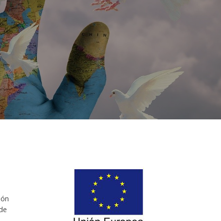
ión
 de