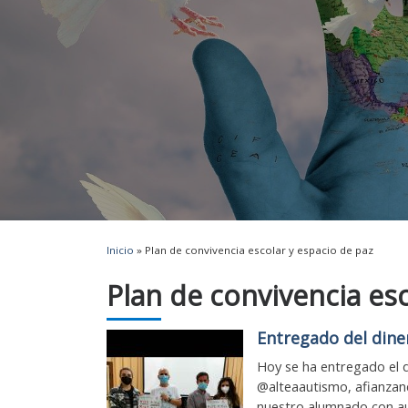
Inicio
»
Plan de convivencia escolar y espacio de paz
Plan de convivencia esc
Entregado del din
Hoy se ha entregado el d
@alteaautismo, afianzand
nuestro alumnado con aut