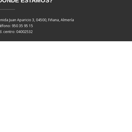
DÓNDE ESTAMOS?
nida Juan Aparicio 3, 04500, Fiñana, Almería
éfono: 950 35 95 15
. centro: 04002532