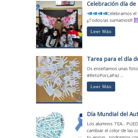
Celebración día de 
Celebramos el D
¡¡Todos/as sumamos!!!
Leer Más
Tarea para el día d
Os enseñamos unas fotos
#RetoPorLaPaz ...
Leer Más
Día Mundial del Au
Los alumnos TEA... PUEDE
cambiar el color de las 
tu apoyo , podremos con