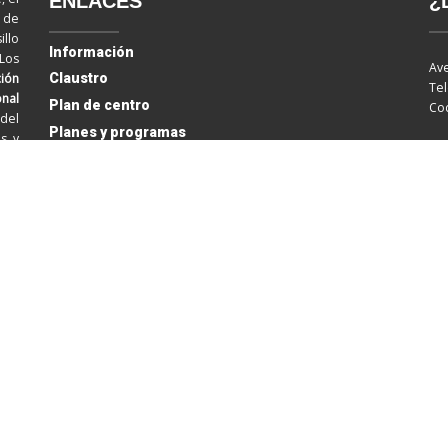
ENLACES
¿
d de
llo
Información
 Los
Ave
ión
Claustro
Tel
onal
Plan de centro
Cod
del
Planes y programas
os y
50 aniversario
Contáctanos