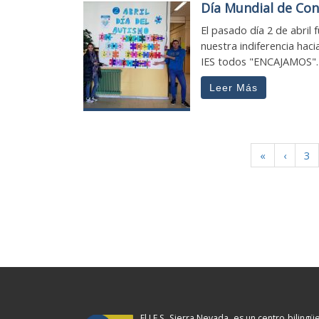
Día Mundial de Con
El pasado día 2 de abril
nuestra indiferencia hac
IES todos "ENCAJAMOS". 
Leer Más
«
‹
3
El I.E.S. Sierra Nevada, es un centro bilingüe