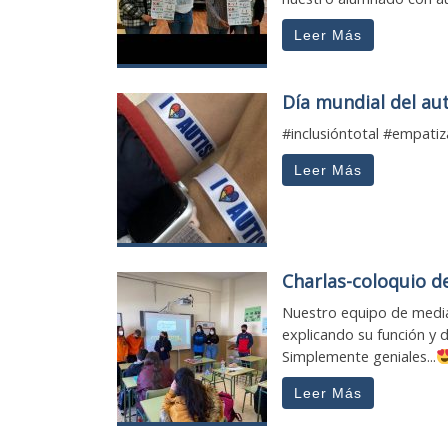
Leer Más
Día mundial del au
#inclusióntotal #empatiz
Leer Más
Charlas-coloquio d
Nuestro equipo de media
explicando su función y 
Simplemente geniales...
Leer Más