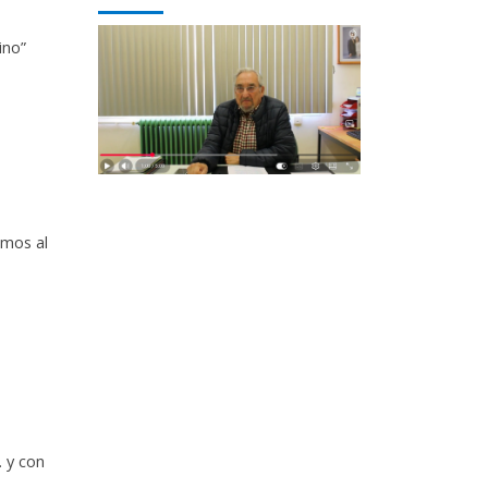
ino”
imos al
. y con