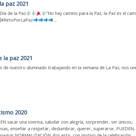
la paz 2021
ía de la Paz
”No hay camino para la Paz, la Paz es el cam
#RetoPorLaPaz
...
e la paz 2021
 de nuestro alumnado trabajando en la semana de La Paz, nos un
tismo 2020
N sacar una sonrisa, saludar con alegría, sorprender, ser únicos,
cosas, enseñar a respetar, deslumbrar, querer, superarse...PUEDEN..
seguir NORMALIZACIÓN. Por esto, con motivo de la celebración ...