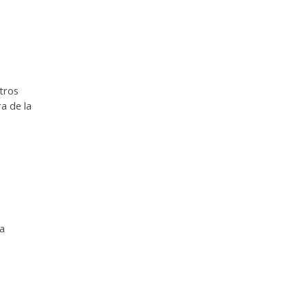
stros
a de la
ia