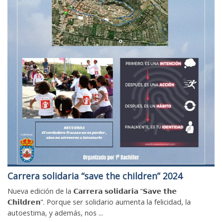
Carrera solidaria “save the children” 2024
Nueva edición de la 𝗖𝗮𝗿𝗿𝗲𝗿𝗮 𝘀𝗼𝗹𝗶𝗱𝗮𝗿𝗶𝗮 “𝗦𝗮𝘃𝗲 𝘁𝗵𝗲
𝗖𝗵𝗶𝗹𝗱𝗿𝗲𝗻”. Porque ser solidario aumenta la felicidad, la
autoestima, y además, nos ...