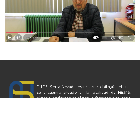
El I.E.S. Sierra Nevada, es un centro bilingüe, el cual
se encuentra situado en la localidad de
Fiñana
,
Almería, enclavado en el pasillo formado por Sierra
Nevada y la Sierra de Los Filabres. En el centro se
imparten enseñanzas de
Educación Secundaria Obligatoria
,
Bachillerato
y
Formación Profesional
de Grado Medio:
Aprovechamiento y Conservación del Medio Natural (forestales) y
Sistemas Microinformáticos y Redes (informática)