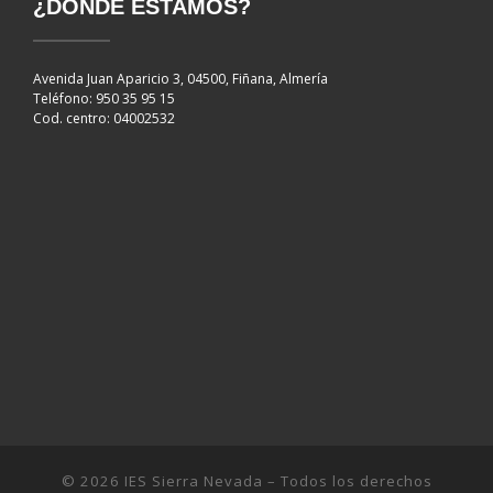
¿DÓNDE ESTAMOS?
Avenida Juan Aparicio 3, 04500, Fiñana, Almería
Teléfono: 950 35 95 15
Cod. centro: 04002532
© 2026
IES Sierra Nevada
– Todos los derechos