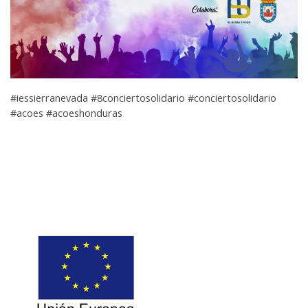
#iessierranevada #8conciertosolidario #conciertosolidario
#acoes #acoeshonduras