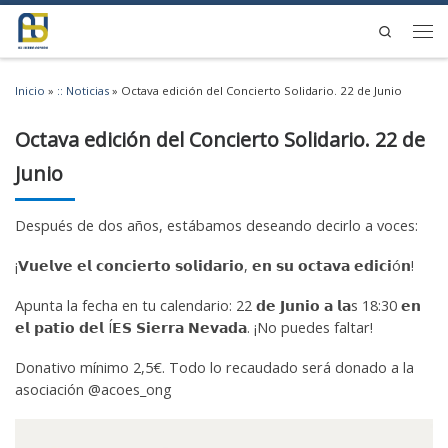
Saltar al contenido
Search
Men
Inicio
»
:: Noticias
»
Octava edición del Concierto Solidario. 22 de Junio
Octava edición del Concierto Solidario. 22 de
Junio
Después de dos años, estábamos deseando decirlo a voces:
¡𝗩𝘂𝗲𝗹𝘃𝗲 𝗲𝗹 𝗰𝗼𝗻𝗰𝗶𝗲𝗿𝘁𝗼 𝘀𝗼𝗹𝗶𝗱𝗮𝗿𝗶𝗼, 𝗲𝗻 𝘀𝘂 𝗼𝗰𝘁𝗮𝘃𝗮 𝗲𝗱𝗶𝗰𝗶ó𝗻!
Apunta la fecha en tu calendario: 22 𝗱𝗲 𝗝𝘂𝗻𝗶𝗼 𝗮 𝗹𝗮s 18:30 𝗲𝗻
𝗲𝗹 𝗽𝗮𝘁𝗶𝗼 𝗱𝗲𝗹 Í𝗘𝗦 𝗦𝗶𝗲𝗿𝗿𝗮 𝗡𝗲𝘃𝗮𝗱𝗮. ¡No puedes faltar!
Donativo mínimo 2,5€. Todo lo recaudado será donado a la
asociación @acoes_ong