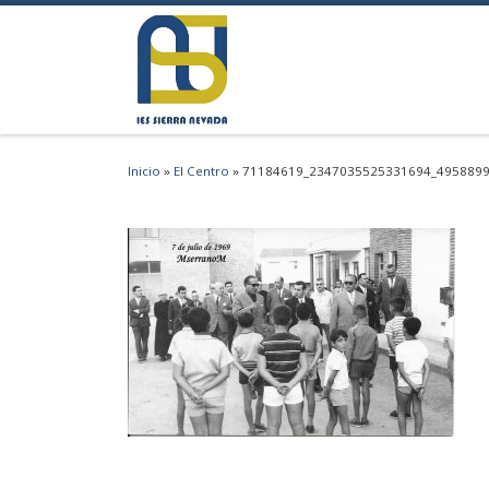
Saltar al contenido
Inicio
»
El Centro
»
71184619_2347035525331694_495889