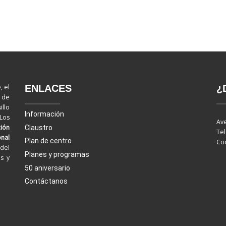
ENLACES
¿
, el
d de
llo
Información
 Los
Ave
ión
Claustro
Tel
onal
Plan de centro
Cod
del
Planes y programas
os y
50 aniversario
Contáctanos