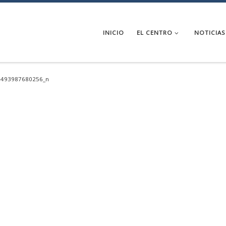
INICIO
EL CENTRO
NOTICIAS
9493987680256_n