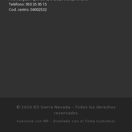
Teléfono: 950 35 95 15
Cod. centro: 04002532
© 2026
IES Sierra Nevada
– Todos los derechos
reservados
Funciona con
WP
– Diseñado con el
Tema Customizr