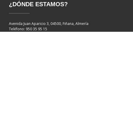
¿DÓNDE ESTAMOS?
Avenida Juan Aparicio 3, 04500, Fiñana, Almería
Teléfono: 950 35 95 15
Cod. centro: 04002532
© 2026
IES Sierra Nevada
– Todos los derechos