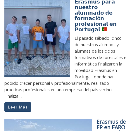
𝗘𝗿𝗮𝘀𝗺𝘂𝘀 𝗽𝗮𝗿𝗮
𝗻𝘂𝗲𝘀𝘁𝗿𝗼
𝗮𝗹𝘂𝗺𝗻𝗮𝗱𝗼 𝗱𝗲
𝗳𝗼𝗿𝗺𝗮𝗰𝗶ó𝗻
𝗽𝗿𝗼𝗳𝗲𝘀𝗶𝗼𝗻𝗮𝗹 𝗲𝗻
𝗣𝗼𝗿𝘁𝘂𝗴𝗮𝗹
El pasado sábado, cinco
de nuestros alumnos y
alumnas de los ciclos
formativos de forestales e
informática finalizaron la
movilidad Erasmus en
Portugal, donde han
podido crecer personal y profesionalmente, realizado
prácticas profesionales en una empresa del país vecino.
Finaliza ...
Leer Más
Erasmus de
FP en FARO