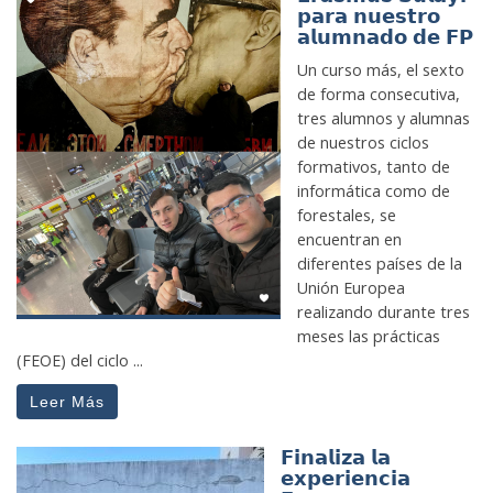
𝗽𝗮𝗿𝗮 𝗻𝘂𝗲𝘀𝘁𝗿𝗼
𝗮𝗹𝘂𝗺𝗻𝗮𝗱𝗼 𝗱𝗲 𝗙𝗣
Un curso más, el sexto
de forma consecutiva,
tres alumnos y alumnas
de nuestros ciclos
formativos, tanto de
informática como de
forestales, se
encuentran en
diferentes países de la
Unión Europea
realizando durante tres
meses las prácticas
(FEOE) del ciclo ...
Leer Más
𝗙𝗶𝗻𝗮𝗹𝗶𝘇𝗮 𝗹𝗮
𝗲𝘅𝗽𝗲𝗿𝗶𝗲𝗻𝗰𝗶𝗮