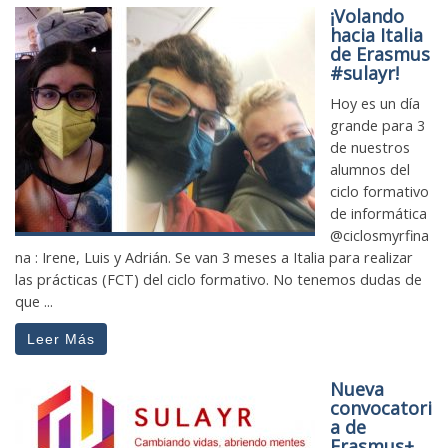
¡Volando
hacia Italia
de Erasmus
#sulayr!
Hoy es un día
grande para 3
de nuestros
alumnos del
ciclo formativo
de informática
@ciclosmyrfina
na : Irene, Luis y Adrián. Se van 3 meses a Italia para realizar
las prácticas (FCT) del ciclo formativo. No tenemos dudas de
que ...
Leer Más
Nueva
convocatori
a de
Erasmus+