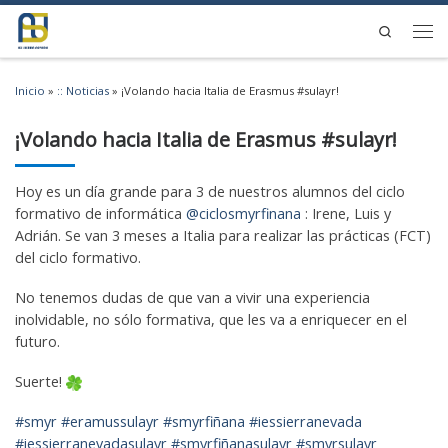
Saltar al contenido
Search
Men
Inicio
»
:: Noticias
»
¡Volando hacia Italia de Erasmus #sulayr!
¡Volando hacia Italia de Erasmus #sulayr!
Hoy es un día grande para 3 de nuestros alumnos del ciclo
formativo de informática
@ciclosmyrfinana
: Irene, Luis y
Adrián. Se van 3 meses a Italia para realizar las prácticas (FCT)
del ciclo formativo.
No tenemos dudas de que van a vivir una experiencia
inolvidable, no sólo formativa, que les va a enriquecer en el
futuro.
Suerte!
#smyr
#eramussulayr
#smyrfiñana
#iessierranevada
#iessierranevadasulayr
#smyrfiñanasulayr
#smyrsulayr