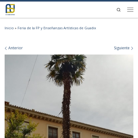
Saltar al contenido
Search
Men
Inicio
»
Feria de la FP y Enseñanzas Artísticas de Guadix
Navegación de imágenes
Anterior
Siguiente