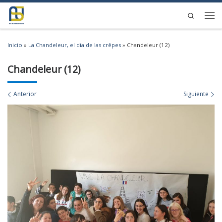
Saltar al contenido
Search
Men
Inicio
»
La Chandeleur, el día de las crêpes
»
Chandeleur (12)
Chandeleur (12)
Navegación de imágenes
Anterior
Siguiente