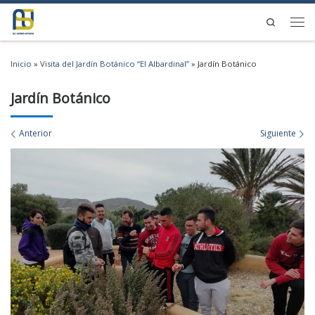
Saltar al contenido
Search
Men
Inicio
»
Visita del Jardín Botánico “El Albardinal”
»
Jardín Botánico
Jardín Botánico
Navegación de imágenes
Anterior
Siguiente