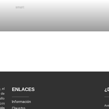
smart
ENLACES
¿
, el
d de
llo
Información
 Los
Ave
ión
Claustro