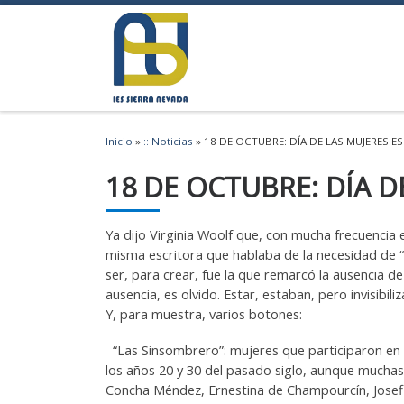
Saltar al contenido
Inicio
»
:: Noticias
»
18 DE OCTUBRE: DÍA DE LAS MUJERES E
18 DE OCTUBRE: DÍA D
Ya dijo Virginia Woolf que, con mucha frecuencia 
misma escritora que hablaba de la necesidad de “
ser, para crear, fue la que remarcó la ausencia de
ausencia, es olvido. Estar, estaban, pero invisibi
Y, para muestra, varios botones:
“Las Sinsombrero”: mujeres que participaron en l
los años 20 y 30 del pasado siglo, aunque muchas 
Concha Méndez, Ernestina de Champourcín, Josefin