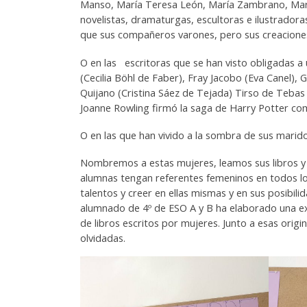
Manso, María Teresa León, María Zambrano, Maruj
novelistas, dramaturgas, escultoras e ilustradora
que sus compañeros varones, pero sus creaciones 
O en las escritoras que se han visto obligadas a
(Cecilia Böhl de Faber), Fray Jacobo (Eva Canel), 
Quijano (Cristina Sáez de Tejada) Tirso de Tebas (
Joanne Rowling firmó la saga de Harry Potter com
O en las que han vivido a la sombra de sus mar
Nombremos a estas mujeres, leamos sus libros y 
alumnas tengan referentes femeninos en todos los 
talentos y creer en ellas mismas y en sus posibilid
alumnado de 4º de ESO A y B ha elaborado una e
de libros escritos por mujeres. Junto a esas orig
olvidadas.