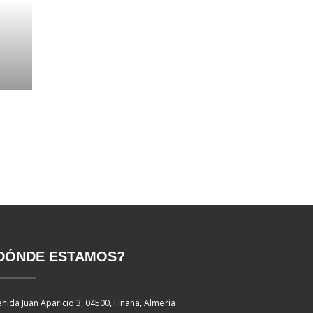
DÓNDE ESTAMOS?
nida Juan Aparicio 3, 04500, Fiñana, Almería