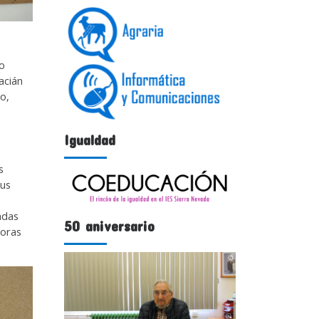
ro
acián
o,
Igualdad
s
sus
adas
50 aniversario
toras