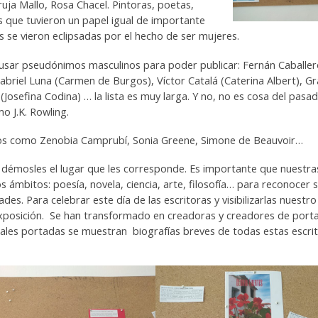
a Mallo, Rosa Chacel. Pintoras, poetas,
s que tuvieron un papel igual de importante
se vieron eclipsadas por el hecho de ser mujeres.
 usar pseudónimos masculinos para poder publicar: Fernán Caballe
Gabriel Luna (Carmen de Burgos), Víctor Catalá (Caterina Albert), Gr
Josefina Codina) … la lista es muy larga. Y no, no es cosa del pasad
o J.K. Rowling.
idos como Zenobia Camprubí, Sonia Greene, Simone de Beauvoir…
démosles el lugar que les corresponde. Es importante que nuestra
ámbitos: poesía, novela, ciencia, arte, filosofía… para reconocer 
ades. Para celebrar este día de las escritoras y visibilizarlas nuestro
xposición. Se han transformado en creadoras y creadores de port
inales portadas se muestran biografías breves de todas estas escri