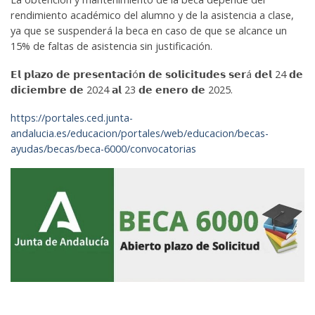
rendimiento académico del alumno y de la asistencia a clase,
ya que se suspenderá la beca en caso de que se alcance un
15% de faltas de asistencia sin justificación.
𝗘𝗹 𝗽𝗹𝗮𝘇𝗼 𝗱𝗲 𝗽𝗿𝗲𝘀𝗲𝗻𝘁𝗮𝗰𝗶ó𝗻 𝗱𝗲 𝘀𝗼𝗹𝗶𝗰𝗶𝘁𝘂𝗱𝗲𝘀 𝘀𝗲𝗿á 𝗱𝗲𝗹 24 𝗱𝗲
𝗱𝗶𝗰𝗶𝗲𝗺𝗯𝗿𝗲 𝗱𝗲 2024 𝗮𝗹 23 𝗱𝗲 𝗲𝗻𝗲𝗿𝗼 𝗱𝗲 2025.
https://portales.ced.junta-
andalucia.es/educacion/portales/web/educacion/becas-
ayudas/becas/beca-6000/convocatorias