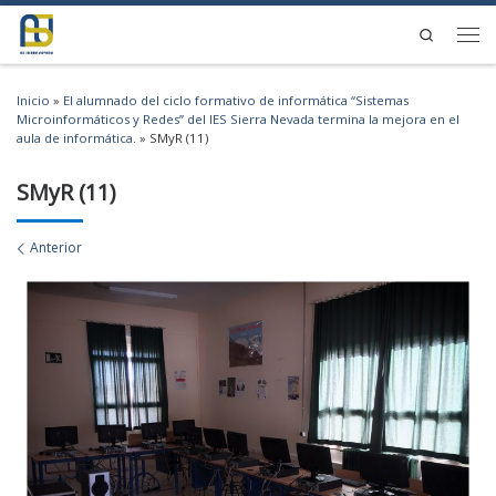
Saltar al contenido
Search
Men
Inicio
»
El alumnado del ciclo formativo de informática “Sistemas
Microinformáticos y Redes” del IES Sierra Nevada termina la mejora en el
aula de informática.
»
SMyR (11)
SMyR (11)
Navegación de imágenes
Anterior