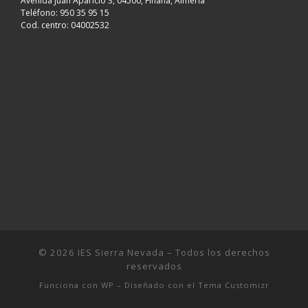
Avenida Juan Aparicio 3, 04500, Fiñana, Almería
Teléfono: 950 35 95 15
Cod. centro: 04002532
© 2026
IES Sierra Nevada
– Todos los derechos
reservados
Funciona con
WP
– Diseñado con el
Tema Customizr