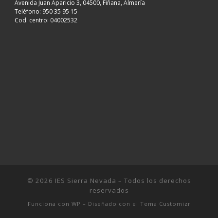
Avenida Juan Aparicio 3, 04500, Fiñana, Almería
Teléfono: 950 35 95 15
Cod. centro: 04002532
© 2026
IES Sierra Nevada
– Todos los derechos
reservados
Funciona con
WP
– Diseñado con el
Tema Customizr