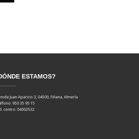
DÓNDE ESTAMOS?
nida Juan Aparicio 3, 04500, Fiñana, Almería
éfono: 950 35 95 15
. centro: 04002532