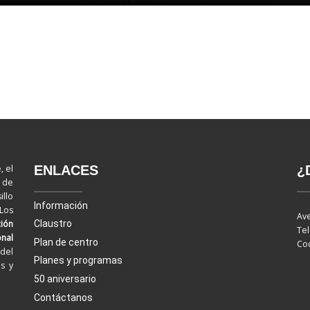
ENLACES
¿
, el
d de
llo
Información
 Los
Ave
ión
Claustro
Tel
onal
Plan de centro
Cod
del
Planes y programas
os y
50 aniversario
Contáctanos