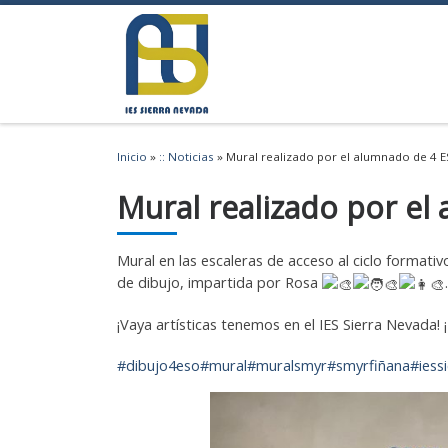
Saltar al contenido
Inicio
»
:: Noticias
»
Mural realizado por el alumnado de 4 
Mural realizado por el
Mural en las escaleras de acceso al ciclo formati
de dibujo, impartida por Rosa
.
¡Vaya artísticas tenemos en el IES Sierra Nevada! 
#dibujo4eso
#mural
#muralsmyr
#smyrfiñana
#iess