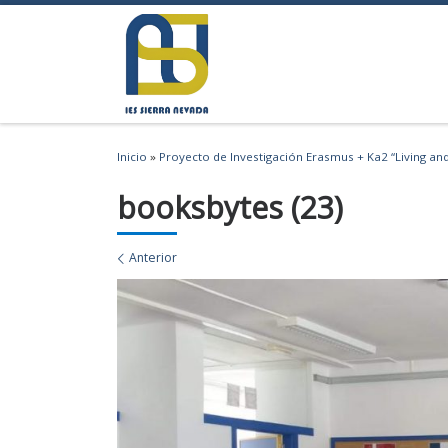
Saltar al contenido
Inicio
»
Proyecto de Investigación Erasmus + Ka2 “Living an
booksbytes (23)
Navegación de imágenes
Anterior