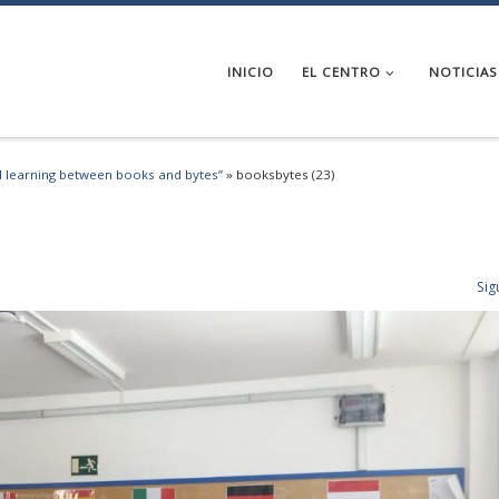
INICIO
EL CENTRO
NOTICIAS
d learning between books and bytes”
»
booksbytes (23)
Sig