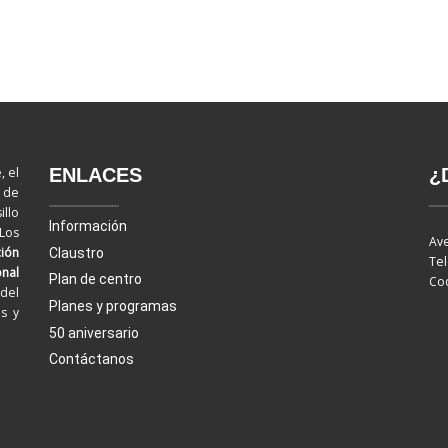
ENLACES
¿
, el
d de
llo
Información
 Los
Ave
ión
Claustro
Tel
onal
Plan de centro
Cod
del
Planes y programas
os y
50 aniversario
Contáctanos