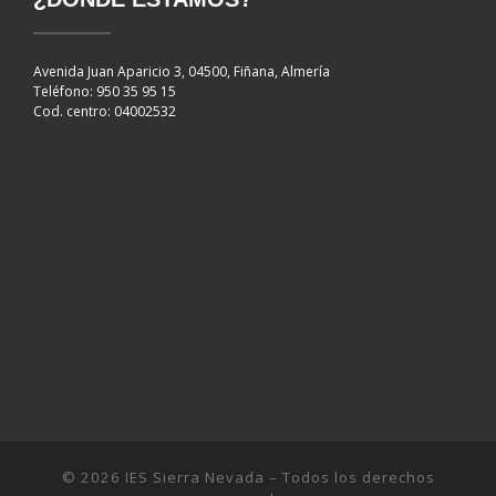
Avenida Juan Aparicio 3, 04500, Fiñana, Almería
Teléfono: 950 35 95 15
Cod. centro: 04002532
© 2026
IES Sierra Nevada
– Todos los derechos