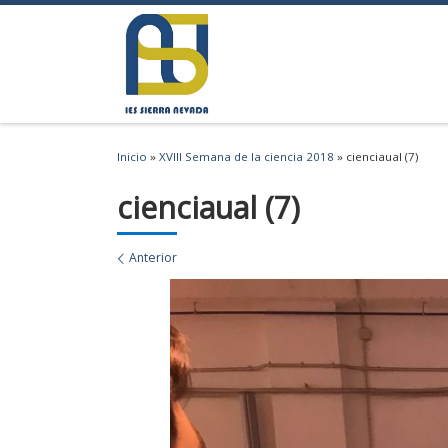
Saltar al contenido
Inicio
»
XVIII Semana de la ciencia 2018
»
cienciaual (7)
cienciaual (7)
Navegación de imágenes
Anterior