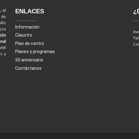
ENLACES
¿
, el
d de
llo
Información
 Los
Ave
ión
Claustro
Tel
onal
Plan de centro
Cod
del
Planes y programas
os y
50 aniversario
Contáctanos