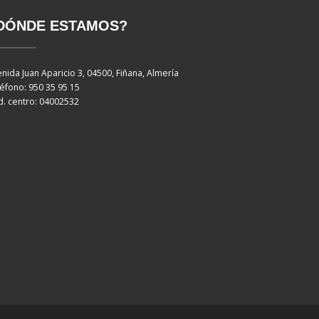
DÓNDE ESTAMOS?
nida Juan Aparicio 3, 04500, Fiñana, Almería
éfono: 950 35 95 15
. centro: 04002532